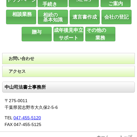
ご案内
手続き
相談業務
相続の
遺言書作成
会社の登記
基本知識
成年後見申立
その他の
贈与
サポート
業務
お問い合わせ
アクセス
中山司法書士事務所
〒275-0011
千葉県習志野市大久保2-5-6
TEL
047-455-5120
FAX 047-455-5125